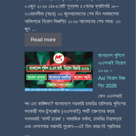
০২জুন ২০২৬ ১৪৮৫মোট শূন্যপদ ৫২পদের ক্যাটাগরি ১৮–
৩২বয়সসীমা (বছর) ২৩ জুনআবেদনের শেষ দিন সমাজসেবা
অধিদপ্তর নিয়োগ বিজ্ঞপ্তি ২০২৬ আবেদনের শেষ সময়: ২৩
জুন …
Read more
বাংলাদেশ পুলিশে
এএসআই নিয়োগ
২০২৬ –
Asi নিয়োগ বিজ্ঞ
প্তি 2026
কেন এএসআই
পদ এত কাঙ্ক্ষিত? বাংলাদেশে সরকারি চাকরির তালিকায় পুলিশের
সহকারী সাব-ইন্সপেক্টর (এএসআই) পদটি তরুণদের কাছে
সবসময়ই ‘ফার্স্ট চয়েজ’। সামাজিক মর্যাদা, চাকরির নিরাপত্তা
এবং দেশসেবার সরাসরি সুযোগ—এই তিন কারণেই প্রতিবার
…