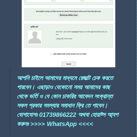
আপনি চাইলে আমাদের মাধ্যমে রেজাল্ট চেক করতে
পারবেন। এছাড়াও যেকোনো সময় আমাদের কাছ
থেকে ভর্তি ও যে কোন চাকরির আবেদন সংক্রান্ত
সকল প্রকার সমস্যার সমাধান ফ্রি তে পাবেন।
যোগাযোগঃ 01739866222 অথবা হোয়াট্স ‍আ্যপ
করুনঃ >>>> WhatsApp <<<<