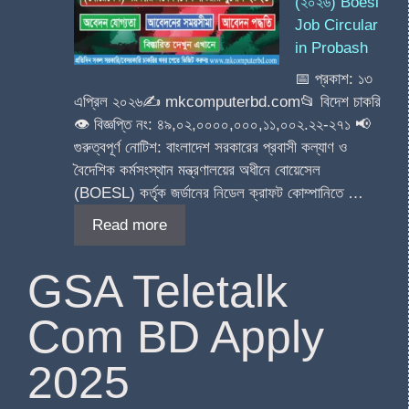
(২০২৬) Boesl
Job Circular
in Probash
📅 প্রকাশ: ১৩
এপ্রিল ২০২৬✍️ mkcomputerbd.com📂 বিদেশ চাকরি
👁️ বিজ্ঞপ্তি নং: ৪৯,০২,০০০০,০০০,১১,০০২.২২-২৭১ 📢
গুরুত্বপূর্ণ নোটিশ: বাংলাদেশ সরকারের প্রবাসী কল্যাণ ও
বৈদেশিক কর্মসংস্থান মন্ত্রণালয়ের অধীনে বোয়েসেল
(BOESL) কর্তৃক জর্ডানের নিডেল ক্রাফট কোম্পানিতে …
Read more
GSA Teletalk
Com BD Apply
2025